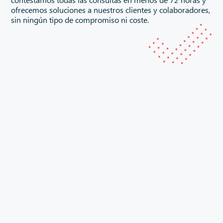
ofrecemos soluciones a nuestros clientes y colaboradores,
sin ningún tipo de compromiso ni coste.
Registro de marcas
BGA IP realizamos registro de marcas en Barcelona y
Madrid, pero estamos presentes a través de partners en
Alicante
,
Lugo
,
Burgos
,
Cáceres
,
Granada
,
Logroño
,
Oviedo
,
Salamanca
,
Valladolid
,
Zaragoza
,
Toledo
, Madrid,
León
,