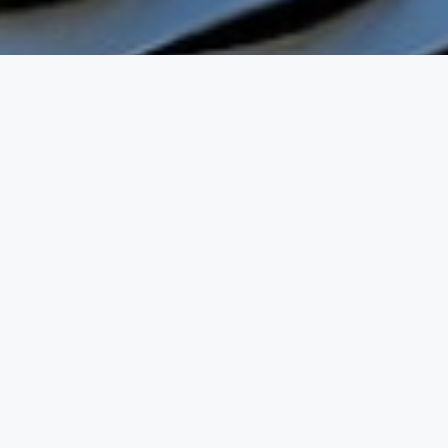
Estamos a tu disposición para asesorarte
sin compromiso*
en el registro de marcas de eventos en
Logroño
Auditoria integral de tu cartera de